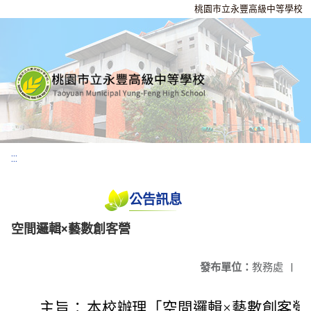
桃園市立永豐高級中等學校
:::
公告訊息
空間邏輯×藝數創客營
發布單位：
教務處
|
主旨：
本校辦理「空間邏輯×藝數創客營