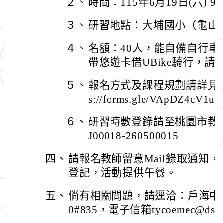
２、
時間：115年6月19日(六) 9:0
３、
研習地點：大埔國小（龜山區
４、
名額：40人，能自備自行
帶悠遊卡借UBike騎行，
５、
報名方式及課程規劃請詳見附件或
s://forms.gle/VApDZ4cV1
６、
研習時數登錄請至桃園市教
J00018-260500015
四、
請報名教師留意Mail錄取通知
登記，活動提供午餐。
五、
倘有相關問題，請逕洽：戶海中心-李
0#835，電子信箱tycoemec@dsjhs.