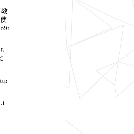
「教
材使
o9t
8
C
tp
.t