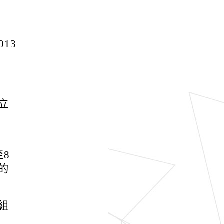
13
：
立
8
的
組