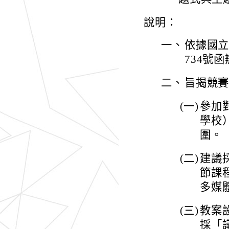
說明：
一、
依據國立
734號
二、
旨揭競
(一)
參加
學校
圍。
(二)
建議
節課
多媒
(三)
教案
採「