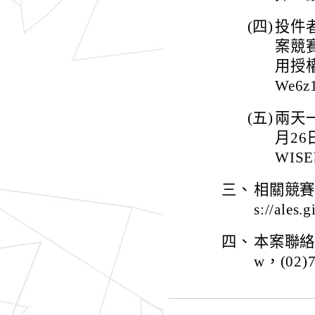
(四)
投件者
案競
用授權書
We6z
(五)
兩天
月2
WIS
三、
相關競賽
s://ales.
四、
本案聯絡人：
w，(02)