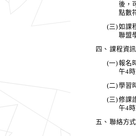
後，
點數
(三)
如課
聯盟
四、
課程資
(一)
報名時
午4
(二)
學習時
(三)
修課證
午4
五、
聯絡方式：