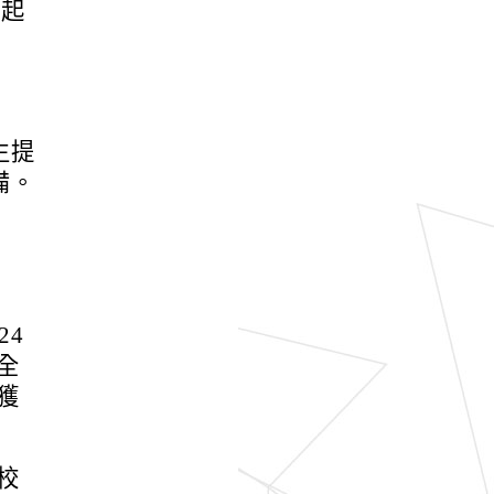
日起
生提
備。
24
全
獲
校