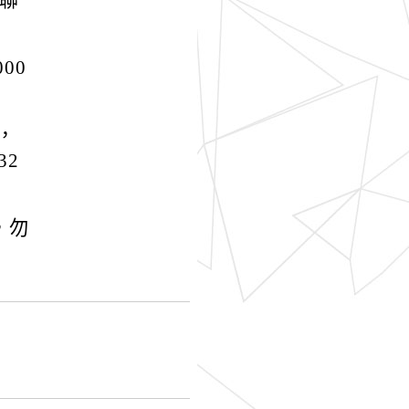
位聯
00
，
32
，勿