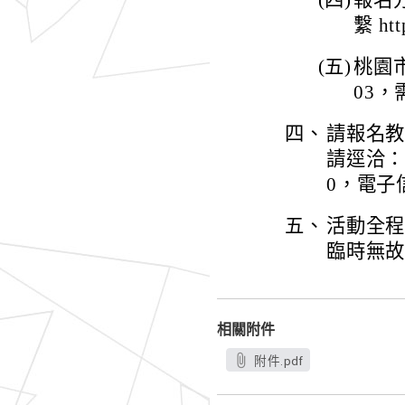
(四)
報名
繫 htt
(五)
桃園市
03
四、
請報名教
請逕洽：
0，電子信箱
五、
活動全
臨時無
相關附件
附件.pdf