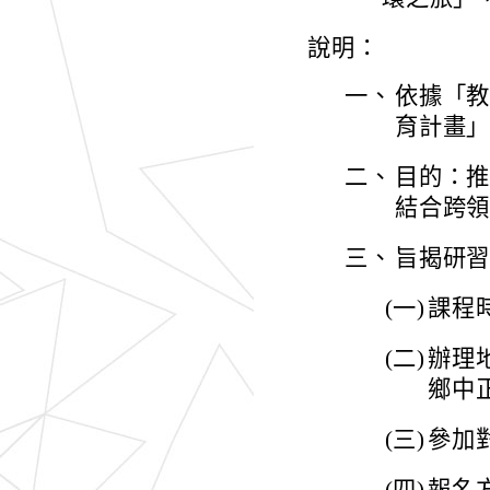
說明：
一、
依據「教
育計畫」
二、
目的：
結合跨
三、
旨揭研
(一)
課程時
(二)
辦理地
鄉中正
(三)
參加