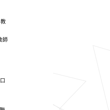
洋教
教師
湖口