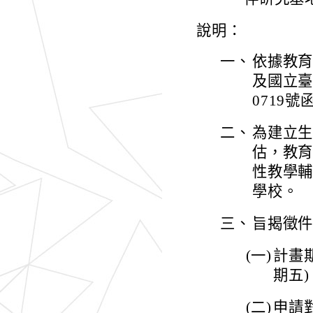
說明：
一、
依據教育部
及國立臺
0719號
二、
為建立生
估，教育
性教學輔
學校。
三、
旨揭徵件
(一)
計畫期
期五)
(二)
申請