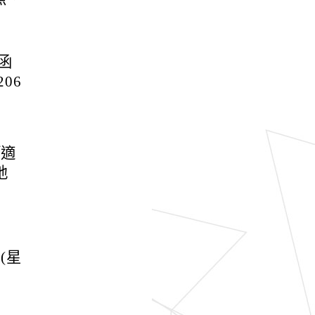
號函
06
師適
地
(星