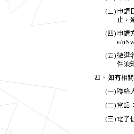
(三)
申請
止，
(四)
申請方
e/nN
(五)
徵選
件須
四、
如有相
(一)
聯絡
(二)
電話：(
(三)
電子信箱