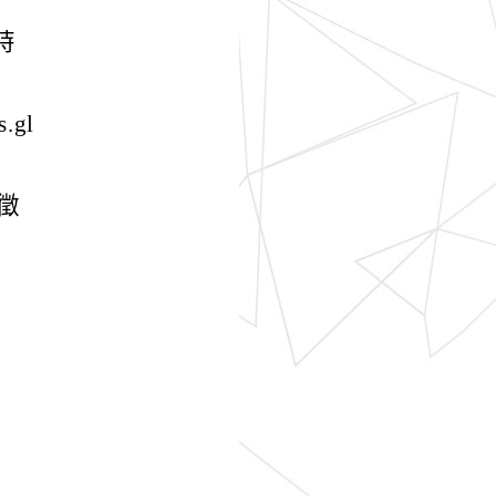
時
gl
徵