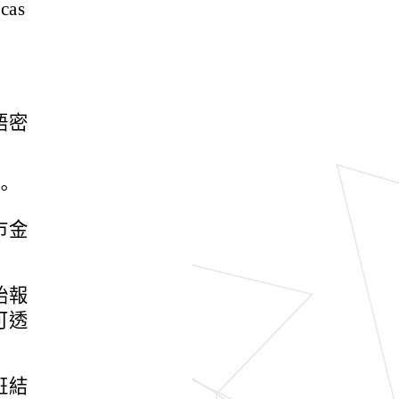
as
語密
。
市金
始報
可透
班結