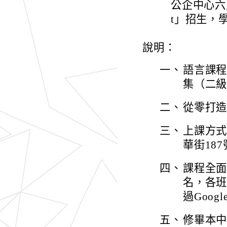
公企中心六
t」招生，
說明：
一、
語言課
集（二
二、
從零打造
三、
上課方
華街18
四、
課程全
名，各
過Goo
五、
修畢本