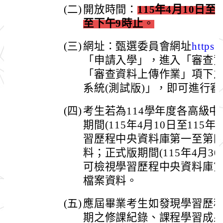
(二)
開放時間：
115年4月10日至
至下午9時止
。
(三)
網址：甄選委員會網址
https:
「申請入學」，進入「審查
「審查資料上傳作業」項下
系統(測試版)」，即可進行
(四)
考生若為114學年度各高級
期間(115年4月10日至115
習歷程中央資料庫第一至第
料；正式版期間(115年4月30
可檢視學習歷程中央資料庫
檔案資料。
(五)
應屆畢業考生如發現學習歷
期之修課紀錄、課程學習成