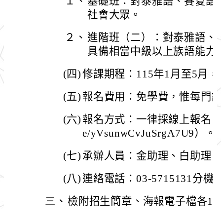
１、
基礎班：對泰雅語、賽夏語
社會大眾。
２、
進階班（二）：對泰雅語、
具備相當中級以上族語能力
(四)
修課期程：115年1月至5月
(五)
報名費用：免學費，惟每門課程
(六)
報名方式：一律採線上報名（報名連結
e/yVsunwCvJuSrgA7U9）。
(七)
承辦人員：金助理、白助理
(八)
連絡電話：03-5715131分機73
三、
檢附招生簡章、海報電子檔各1