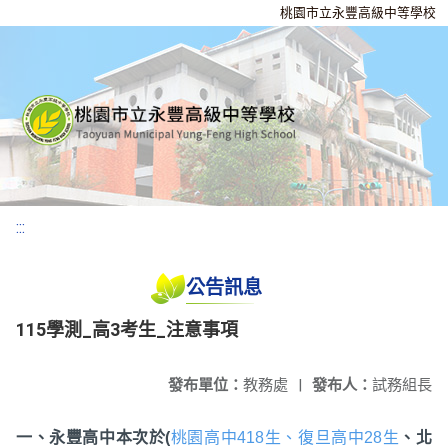
桃園市立永豐高級中等學校
:::
公告訊息
115學測_高3考生_注意事項
發布單位：
教務處
|
發布人：
試務組長
一、永豐高中本次於
(
桃園高中
418
生、復旦高中
28
生
、北