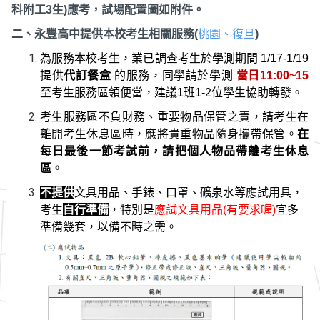
科附工
3
生
)
應考，試場配置圖如附件。
二、永豐高中提供本校考生相關服務
(
桃園、復旦
)
為服務本校考生，業已調查考生於學測期間
1/17-1/19
提供
代訂餐盒
的服務，同學請於學測
當日
11:00~15
至考生服務區領便當，建議
1
班
1-2
位學生協助轉發。
考生服務區不負財務、重要物品保管之責，請考生在
離開考生休息區時，應將貴重物品隨身攜帶保管。
在
每日最後一節考試前，請把個人物品帶離考生休息
區。
不提供
文具用品、手錶、口罩、礦泉水等應試用具，
考生
自行準備
，特別是
應試文具用品
(
有要求喔
)
宜多
準備幾套，以備不時之需。