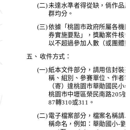
(二)
未達水準者得從缺，倘作品
群均分。
(三)
依據「桃園市政府所屬各機
券實施要點」，獎勵案件核
以不超過參加人數（或團體
五、
收件方式：
(一)
紙本文件部分，請用信封裝
稱、組別、參賽單位、作者
（寄）達桃園市華勛國民小學學
桃園市中壢區榮民南路205號。
87轉310或311。
(二)
電子檔案部分，檔案名稱請以
稱命名，例如：華勛國小-劉