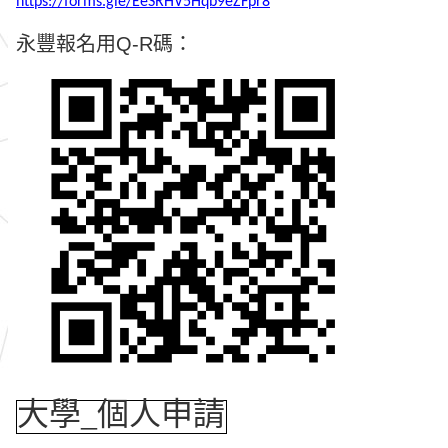
https://forms.gle/EeSRHV5Hqb9eZFpr8
永豐報名用Q-R碼：
大學_個人申請