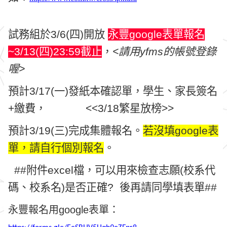
試務組於3/6(四)開放
永豐google表單報名
~3/13(四)23:59截止
，
<請用yfms的帳號登錄
喔>
預計3/17(一)發紙本確認單，學生、家長簽名
+繳費， <<3/18繁星放榜>>
預計3/19(三)完成集體報名。
若沒填google表
單，請
自行個別報名
。
##附件excel檔，可以用來檢查志願(校系代
碼、校系名)是否正確? 後再請同學填表單##
永豐報名用google表單：