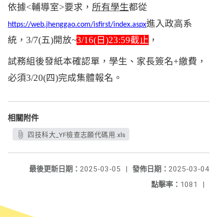
依據<輔導室>要求，
所有學生
都從
進入政高系
https://web.jhenggao.com/isfirst/index.aspx
統，3/7(五)開放~
3/16(
日)23:59截止
，
試務組後發紙本確認單，學生、家長簽名+繳費，
必須3/20(四)完成
集體
報名。
相關附件
四技科大_YF檢查志願代碼用.xls
最後更新日期：
2025-03-05
|
發佈日期：
2025-03-04
點擊率：
1081
|