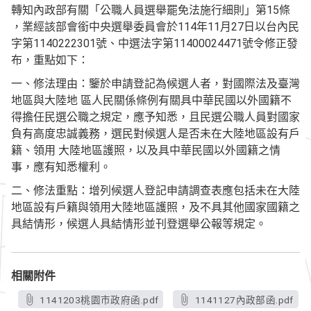
轉知內政部有關「公職人員選舉罷免法施行細則」第15條
，業經該部會銜中央選舉委員會於114年11月27日以台內民
字第1140222301號、中選法字第11400024471號令修正發
布，重點如下：
一、修法理由：鑒於申請登記為候選人者，對國際法及臺灣
地區與大陸地 區人民關係條例有關具中華民國以外國籍不
得擔任民選公職之規定，應予知悉，且民選公職人員對國家
負有高度忠誠義務，選民對候選人是否未在大陸地區設有戶
籍、領用 大陸地區護照，以及具中華民國以外國籍之情
事，應有知悉權利。
二、修法重點：增列候選人登記申請調查表應包括未在大陸
地區設有戶籍與領用大陸地區護照，及不具其他國家國籍之
具結情形，候選人具結情形並刊登選舉公報等規定。
相關附件
1141203桃園市政府函.pdf
1141127內政部函.pdf