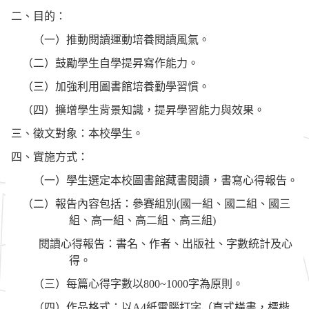
二、目的：
（一）推動閱讀運動培養閱讀風氣。
（二）鼓勵學生自學提昇寫作能力。
（三）加強利用圖書館培養勤學習慣。
（四）擴增學生背景知識，提昇學習能力與效果。
三、徵文對象：本校學生。
四、實施方式：
（一）學生選定本校圖書館藏書閱讀，書寫心得報告。
（二）報告內容包括：參賽組別
(
國一組、國二組、國三
組、高一組、高二組、高三組
)
閱讀心得報告：書名、作者、出版社、字數統計及心
得。
（三）每篇心得字數以
800~1000
字為原則。
（四）作品格式
：
以
A4
紙電腦打字（直式橫書，標楷