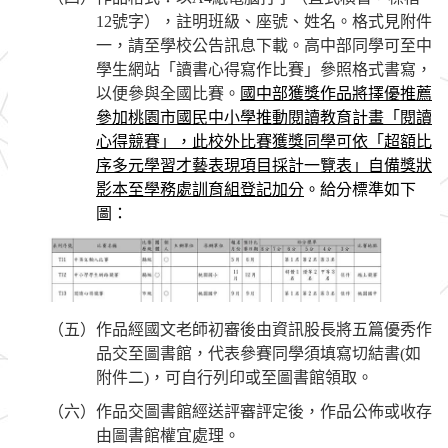
12
號字），註明班級、座號、姓名。格式見附件
一，請至學校公告訊息下載。高中部同學可至中
學生網站「讀書心得寫作比賽」參照格式書寫，
以便參與全國比賽。
國中部獲獎作品將擇優推薦
參加桃園市國民中小學推動閱讀教育計畫「閱讀
心得競賽」
，
此校外比賽獲獎同學可依「超額比
序多元學習才藝表現項目採計一覽表」自備獎狀
影本至學務處訓育組登記加分
。給分標準如下
圖
：
（五）作品經國文老師初審後由資訊股長將五篇優秀作
品交至圖書館，代表參賽同學須填寫切結書
(
如
附件二
)
，可自行列印或至圖書館領取。
（六）作品交圖書館經送評審評定後，作品公佈或收存
由圖書館權宜處理。