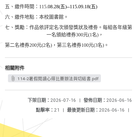
五、繳件時間：
115.
08.28(
五
)--115.09.18(
五
)
六、繳件地點：本校圖書館。
七、獎勵：作品依評定名次頒發獎狀及禮劵。每組各年級第
一名頒給禮券
300
元
(1
名
)
，
第二名禮券
200
元
(2
名
)
，第三名禮券
100
元
(3
名
)
。
相關附件
114-2暑假閱讀心得比賽辦法與切結書.pdf
下架日期：
2026-07-16
|
發佈日期：
2026-06-16
點擊率：
21
|
最後更新日期：
2026-06-16
|