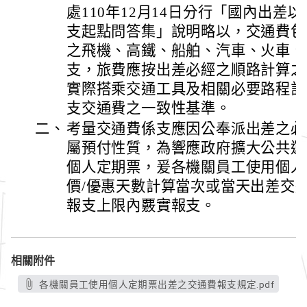
處110年12月14日分行「國內出差
支起點問答集」說明略以，交通費包
之飛機、高鐵、船舶、汽車、火車、
支，旅費應按出差必經之順路計算之
實際搭乘交通工具及相關必要路程計
支交通費之一致性基準。
二、
考量交通費係支應因公奉派出差之必
屬預付性質，為響應政府擴大公共運
個人定期票，爰各機關員工使用個人
價/優惠天數計算當次或當天出差交
報支上限內覈實報支。
相關附件
各機關員工使用個人定期票出差之交通費報支規定.pdf